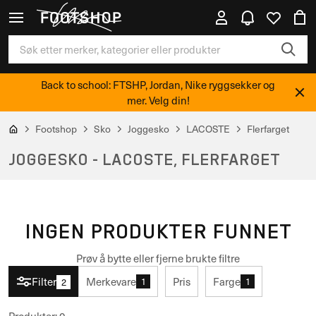
Back to school: FTSHP, Jordan, Nike ryggsekker og
mer. Velg din!
Footshop
Sko
Joggesko
LACOSTE
Flerfarget
JOGGESKO - LACOSTE, FLERFARGET
INGEN PRODUKTER FUNNET
Prøv å bytte eller fjerne brukte filtre
Filter
Merkevare
Pris
Farge
1
1
2