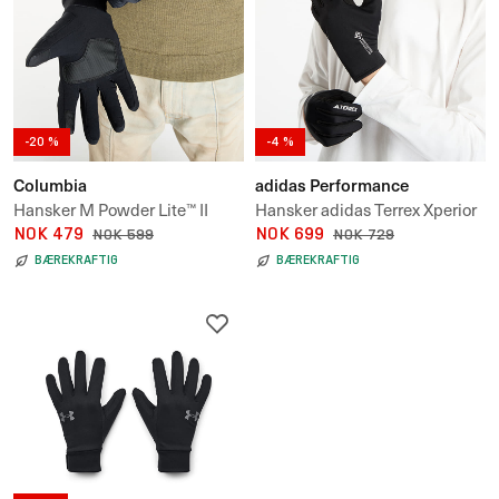
-20 %
-4 %
Columbia
adidas Performance
Hansker M Powder Lite™ II
Hansker adidas Terrex Xperior
Glove
NOK 479
GORE-TEX Windstopper
NOK 699
NOK 599
NOK 729
Gloves
BÆREKRAFTIG
BÆREKRAFTIG