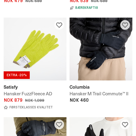
Gloves
NOK 479
NOK 539
NOK 599
NOK 599
BÆREKRAFTIG
EXTRA -20%
Satisfy
Columbia
Hansker FuzzFleece AD
Hansker M Trail Commute™ II
Gloves
NOK 879
Gloves
NOK 460
NOK 1,099
FØRSTEKLASSES KVALITET