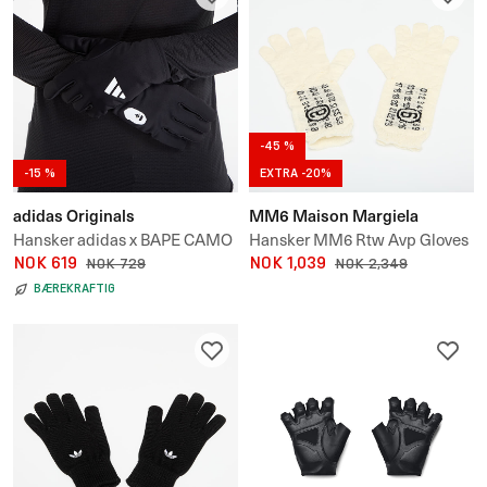
-45 %
-15 %
EXTRA -20%
adidas Originals
MM6 Maison Margiela
Hansker adidas x BAPE CAMO
Hansker MM6 Rtw Avp Gloves
GLOVE
NOK 619
NOK 1,039
NOK 729
NOK 2,349
BÆREKRAFTIG