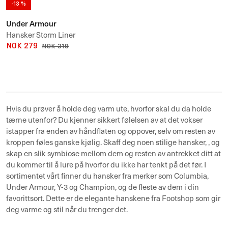
-13 %
Under Armour
Hansker Storm Liner
NOK 279
NOK 319
Hvis du prøver å holde deg varm ute, hvorfor skal du da holde
tærne utenfor? Du kjenner sikkert følelsen av at det vokser
istapper fra enden av håndflaten og oppover, selv om resten av
kroppen føles ganske kjølig. Skaff deg noen stilige
hansker
,
, og
skap en slik symbiose mellom dem og resten av antrekket ditt at
du kommer til å lure på hvorfor du ikke har tenkt på det før. I
sortimentet vårt finner du hansker fra merker som
Columbia
,
Under Armour
,
Y-3
og
Champion
, og de fleste av dem i din
favorittsort. Dette er de elegante
hanskene
fra Footshop som gir
deg varme og stil når du trenger det.