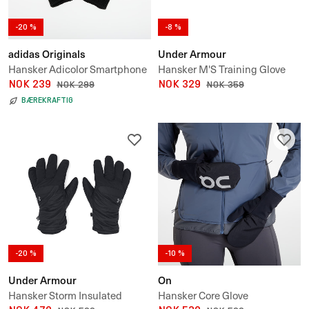
-20 %
-8 %
adidas Originals
Under Armour
Hansker Adicolor Smartphone
Hansker M'S Training Glove
Gloves
NOK 239
NOK 329
NOK 299
NOK 359
BÆREKRAFTIG
-20 %
-10 %
Under Armour
On
Hansker Storm Insulated
Hansker Core Glove