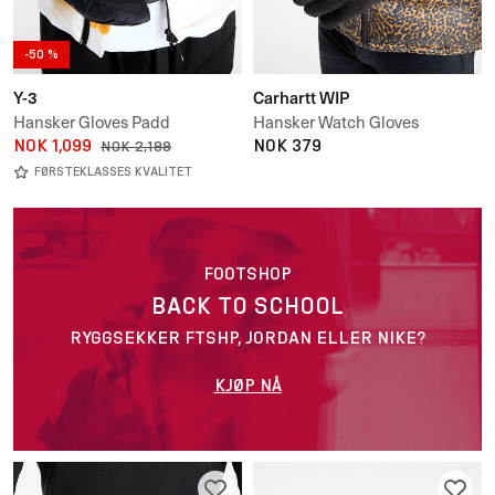
-50 %
Y-3
Carhartt WIP
Hansker Gloves Padd
Hansker Watch Gloves
NOK 1,099
NOK 379
NOK 2,199
FØRSTEKLASSES KVALITET
FOOTSHOP
BACK TO SCHOOL
RYGGSEKKER FTSHP, JORDAN ELLER NIKE?
KJØP NÅ