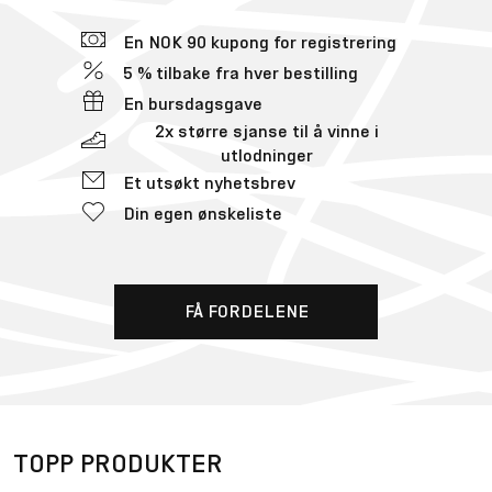
Bli medlem av
Footshop Club
og begynn å dra nytte av
fordelene før du handler
En NOK 90 kupong for registrering
5 % tilbake fra hver bestilling
En bursdagsgave
2x større sjanse til å vinne i
utlodninger
Et utsøkt nyhetsbrev
Din egen ønskeliste
FÅ FORDELENE