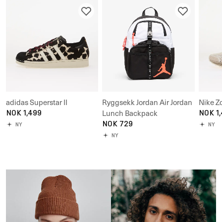
adidas Superstar II
Ryggsekk Jordan Air Jordan
Nike Z
NOK 1,499
Lunch Backpack
NOK 1
NOK 729
NY
NY
NY