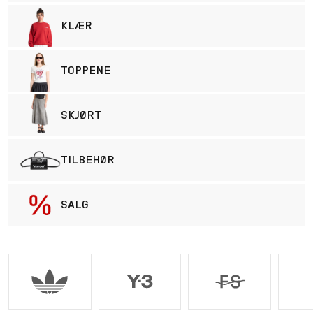
KLÆR
TOPPENE
SKJØRT
TILBEHØR
SALG