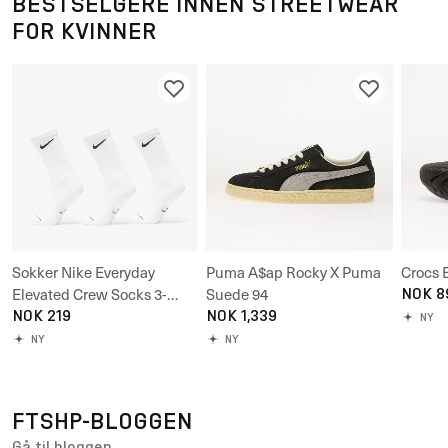
BESTSELGERE INNEN STREETWEAR
FOR KVINNER
Sokker Nike Everyday
Puma A$ap Rocky X Puma
Crocs 
Elevated Crew Socks 3-
Suede 94
NOK 8
Pack
NOK 219
NOK 1,339
NY
NY
NY
FTSHP-BLOGGEN
Gå til bloggen