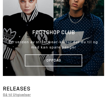
FOOTSHOP CLUB
En verden av streetwear-kultur der du til og
med kan spare penger
OPPDAG
RELEASES
Gå til Utgivelser