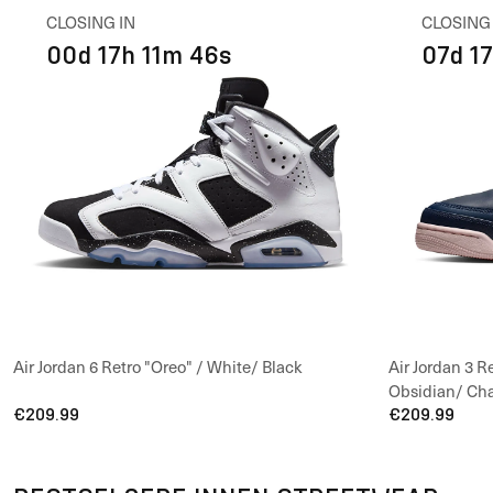
CLOSING IN
CLOSING
00d 17h 11m 45s
07d 1
Air Jordan 6 Retro "Oreo" / White/ Black
Air Jordan 3 R
Obsidian/ Cha
€209.99
€209.99