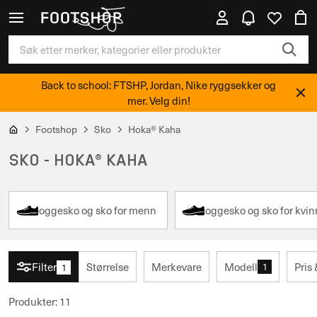
Back to school: FTSHP, Jordan, Nike ryggsekker og
mer. Velg din!
Footshop
Sko
Hoka® Kaha
SKO - HOKA® KAHA
Joggesko og sko for menn
Joggesko og sko for kvin
Filter
Størrelse
Merkevare
Modell
Pris
1
1
Produkter
:
11